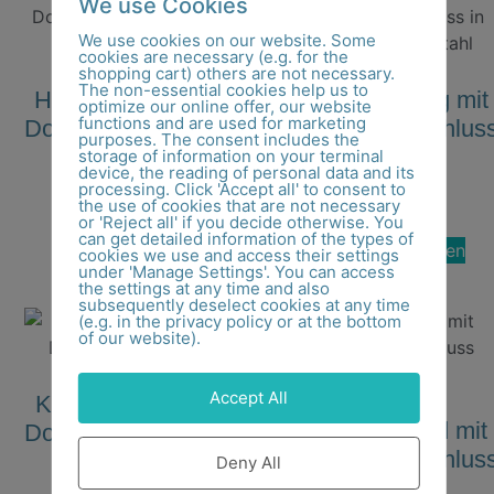
We use Cookies
We use cookies on our website. Some
cookies are necessary (e.g. for the
shopping cart) others are not necessary.
The non-essential cookies help us to
Halsreif 3-reihig mit
Halsreif 3-reihig mit
optimize our online offer, our website
functions and are used for marketing
Doppelclipverschluss
Doppelclipverschlus
purposes. The consent includes the
aus Edelstahl
in bicolor
storage of information on your terminal
device, the reading of personal data and its
processing. Click 'Accept all' to consent to
49,00
€
54,00
€
the use of cookies that are not necessary
or 'Reject all' if you decide otherwise. You
can get detailed information of the types of
Ausführung wählen
Ausführung wählen
cookies we use and access their settings
under 'Manage Settings'. You can access
the settings at any time and also
subsequently deselect cookies at any time
(e.g. in the privacy policy or at the bottom
of our website).
Accept All
Kautschukband mit
Kautschukband mit
Doppelclipverschluss
Doppelclipverschlus
Deny All
54,00
€
–
59,00
€
stärker