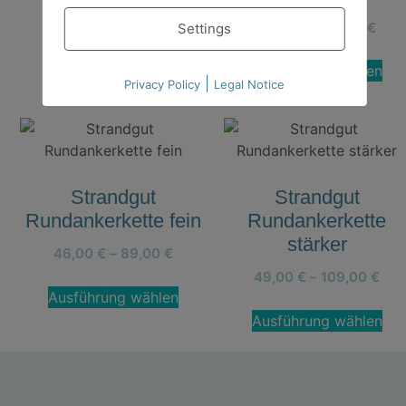
Ausführung wählen
59,00
€
–
64,00
€
Settings
Ausführung wählen
|
Privacy Policy
Legal Notice
Strandgut
Strandgut
Rundankerkette fein
Rundankerkette
stärker
46,00
€
–
89,00
€
49,00
€
–
109,00
€
Ausführung wählen
Ausführung wählen