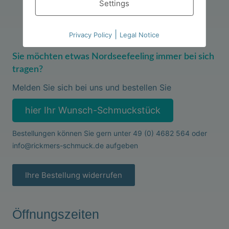
Settings
|
Privacy Policy
Legal Notice
Sie möchten etwas Nordseefeeling immer bei sich
tragen?
Melden Sie sich bei uns und bestellen Sie
hier Ihr Wunsch-Schmuckstück
Bestellungen können Sie gern unter
49 (0) 4682 564
oder
info@rickmers-schmuck.de
aufgeben
Ihre Bestellung widerrufen
Öffnungszeiten