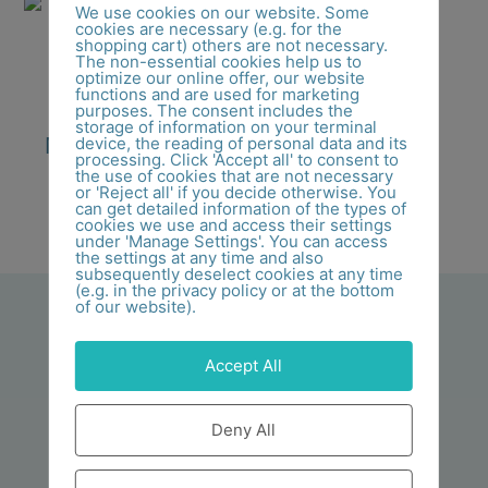
We use cookies on our website. Some
cookies are necessary (e.g. for the
shopping cart) others are not necessary.
The non-essential cookies help us to
optimize our online offer, our website
Strandgut
functions and are used for marketing
purposes. The consent includes the
Ohrhänger
storage of information on your terminal
Meeresleuchten
device, the reading of personal data and its
processing. Click 'Accept all' to consent to
the use of cookies that are not necessary
280,00
€
or 'Reject all' if you decide otherwise. You
can get detailed information of the types of
cookies we use and access their settings
In den Warenkorb
under 'Manage Settings'. You can access
the settings at any time and also
subsequently deselect cookies at any time
(e.g. in the privacy policy or at the bottom
of our website).
Accept All
Deny All