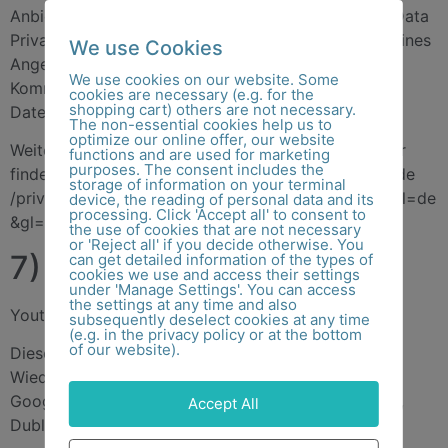
Anbieter dem EU-US-Datenschutzrahmen (EU-US Data
Privacy Framework) angeschlossen, das auf Basis eines
We use Cookies
Angemessenheitsbeschlusses der Europäischen
We use cookies on our website. Some
Kommission die Einhaltung des europäischen
cookies are necessary (e.g. for the
shopping cart) others are not necessary.
Datenschutzniveaus sicherstellt.
The non-essential cookies help us to
optimize our online offer, our website
Weitere rechtliche Hinweise zu Google Tag Manager
functions and are used for marketing
purposes. The consent includes the
finden Sie unter
https://business.safety.google
/intl
/de
storage of information on your terminal
/privacy
/
und
https://policies.google.com
/privacy
?hl=de
device, the reading of personal data and its
processing. Click 'Accept all' to consent to
&gl=de
the use of cookies that are not necessary
or 'Reject all' if you decide otherwise. You
7) Seitenfunktionalitäten
can get detailed information of the types of
cookies we use and access their settings
under 'Manage Settings'. You can access
the settings at any time and also
Youtube
subsequently deselect cookies at any time
(e.g. in the privacy policy or at the bottom
of our website).
Diese Website nutzt Plugins zur Anzeige und
Wiedergabe von Videos des folgenden Anbieters:
Google Ireland Limited, Gordon House, 4 Barrow St,
Accept All
Dublin, D04 E5W5, Irland