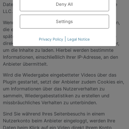
Deny All
Daten können zudem übermittelt werden an: Google
LLC., USA
Settings
Wenn Sie eine Seite unseres Internetauftritts aufrufen,
die ein solches Plugin enthält, stellt Ihr Browser
spätestens im Zeitpunkt der Video-Wiedergabe eine
|
Privacy Policy
Legal Notice
direkte Verbindung zu den Servern des Anbieters her,
um die Inhalte zu laden. Hierbei werden bestimmte
Informationen, einschließlich Ihrer IP-Adresse, an den
Anbieter übermittelt.
Wird die Wiedergabe eingebetteter Videos über das
Plugin gestartet, setzt der Anbieter zudem Cookies ein,
um Informationen über das Nutzerverhalten zu
sammeln, Wiedergabestatistiken zu erstellen und
missbräuchliches Verhalten zu unterbinden.
Sind Sie während Ihres Seitenbesuchs in einem
Nutzerkonto beim Anbieter eingeloggt, werden Ihre
Daten beim Klick auf ein Video direkt Ihrem Konto