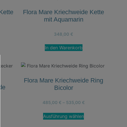
Kette
Flora Mare Kriechweide Kette
mit Aquamarin
348,00
€
In den Warenkorb
Flora Mare Kriechweide Ring
de
Bicolor
485,00
€
–
535,00
€
Ausführung wählen