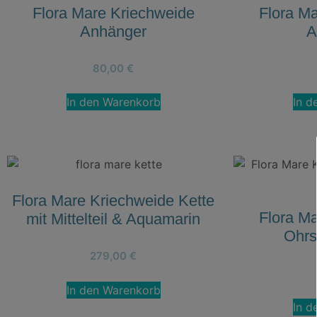
Flora Mare Kriechweide
Flora M
Anhänger
A
80,00
€
In den Warenkorb
In d
Flora Mare Kriechweide Kette
Flora M
mit Mittelteil & Aquamarin
Ohrs
279,00
€
In den Warenkorb
In d