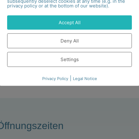
subsequently deselect cookies at any time (e.g. in the
privacy policy or at the bottom of our website).
Accept All
 Kriechweide Ring
Silber
Deny All
00
€
–
218,00
€
Settings
ührung wählen
|
Privacy Policy
Legal Notice
Öffnungszeiten