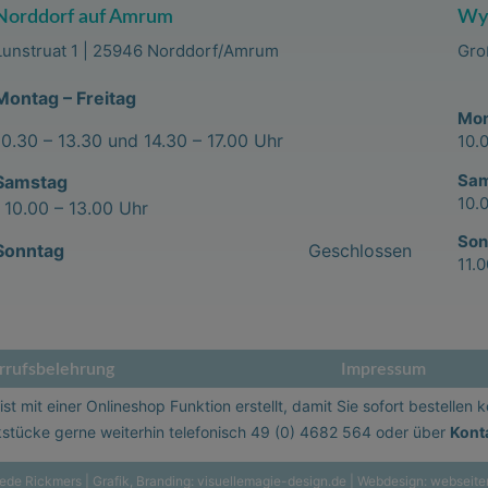
Norddorf auf Amrum
Wyk
Lunstruat 1 | 25946 Norddorf/Amrum
Gro
Montag – Freitag
Mon
10.30 – 13.30 und 14.30 – 17.00 Uhr
10.
Sa
Samstag
10.
10.00 – 13.00 Uhr
Son
Sonntag
Geschlossen
11.
rufsbelehrung
Impressum
st mit einer Onlineshop Funktion erstellt, damit Sie sofort bestellen 
stücke gerne weiterhin telefonisch
49 (0) 4682 564
oder über
Kont
de Rickmers | Grafik, Branding:
visuellemagie-design.de
| Webdesign:
webseite