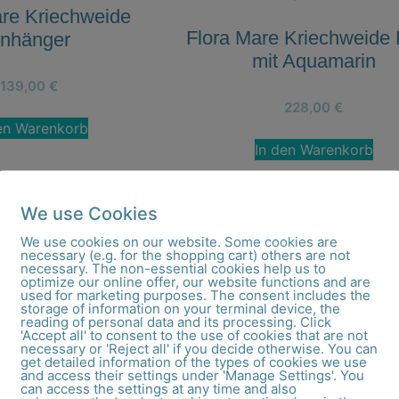
are Kriechweide
Flora Mare Kriechweide 
nhänger
mit Aquamarin
139,00
€
228,00
€
en Warenkorb
In den Warenkorb
We use Cookies
We use cookies on our website. Some cookies are
necessary (e.g. for the shopping cart) others are not
necessary. The non-essential cookies help us to
are Kriechweide
Flora Mare Kriechwei
optimize our online offer, our website functions and are
tecker Gold
Ohrstecker Silber
used for marketing purposes. The consent includes the
storage of information on your terminal device, the
reading of personal data and its processing. Click
'Accept all' to consent to the use of cookies that are not
675,00
€
100,00
€
necessary or 'Reject all' if you decide otherwise. You can
get detailed information of the types of cookies we use
and access their settings under 'Manage Settings'. You
en Warenkorb
In den Warenkorb
can access the settings at any time and also