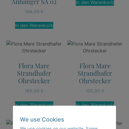
Anhänger SA 02
In den Warenkorb
108,00
€
In den Warenkorb
Flora Mare
Flora Mare
Strandhafer
Strandhafer
Ohrstecker
Ohrstecker
189,00
€
100,00
€
In den Warenkorb
In den Warenkorb
We use Cookies
We use cookies on our website. Some