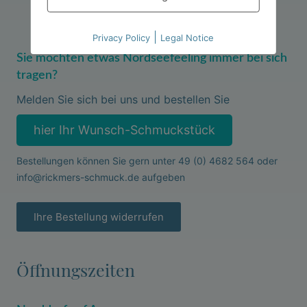
|
Privacy Policy
Legal Notice
Sie möchten etwas Nordseefeeling immer bei sich
tragen?
Melden Sie sich bei uns und bestellen Sie
hier Ihr Wunsch-Schmuckstück
Bestellungen können Sie gern unter
49 (0) 4682 564
oder
info@rickmers-schmuck.de
aufgeben
Ihre Bestellung widerrufen
Öffnungszeiten