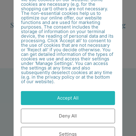
cookies are necessary (e.g. for the
shopping cart) others are not necessary.
The non-essential cookies help us to
Flora Mare
Flora Mare
optimize our online offer, our website
functions and are used for marketing
Strandhafer Ring
Strandhafer Ring
purposes. The consent includes the
SR 21
SR 22
storage of information on your terminal
device, the reading of personal data and its
processing. Click 'Accept all' to consent to
224,00
€
–
245,00
€
210,00
€
–
230,00
€
the use of cookies that are not necessary
or 'Reject all' if you decide otherwise. You
can get detailed information of the types of
Ausführung wählen
Ausführung wählen
cookies we use and access their settings
under 'Manage Settings'. You can access
the settings at any time and also
subsequently deselect cookies at any time
(e.g. in the privacy policy or at the bottom
of our website).
Accept All
Deny All
Settings