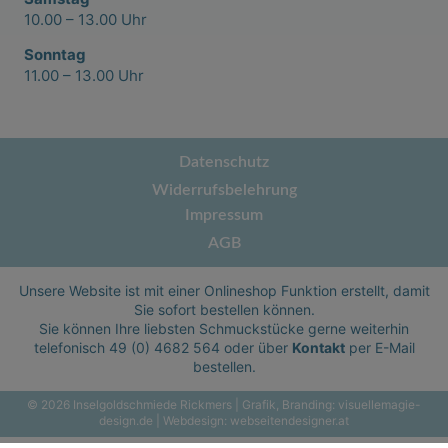
10.00 – 13.00 Uhr
Sonntag
11.00 – 13.00 Uhr
Datenschutz
Widerrufsbelehrung
Impressum
AGB
Unsere Website ist mit einer Onlineshop Funktion erstellt, damit
Sie sofort bestellen können.
Sie können Ihre liebsten Schmuckstücke gerne weiterhin
telefonisch
49 (0) 4682 564
oder über
Kontakt
per E-Mail
bestellen.
© 2026 Inselgoldschmiede Rickmers | Grafik, Branding:
visuellemagie-
design.de
| Webdesign:
webseitendesigner.at