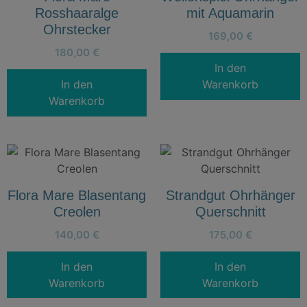
Rosshaaralge
mit Aquamarin
Ohrstecker
169,00
€
180,00
€
In den
In den
Warenkorb
Warenkorb
Flora Mare Blasentang
Strandgut Ohrhänger
Creolen
Querschnitt
140,00
€
175,00
€
In den
In den
Warenkorb
Warenkorb