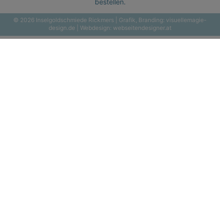
bestellen.
© 2026 Inselgoldschmiede Rickmers | Grafik, Branding:
visuellemagie-
design.de
| Webdesign:
webseitendesigner.at