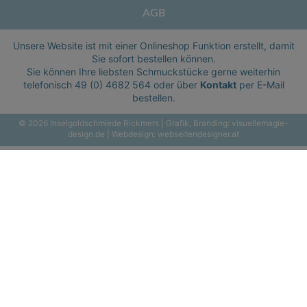
AGB
Unsere Website ist mit einer Onlineshop Funktion erstellt, damit
Sie sofort bestellen können.
Sie können Ihre liebsten Schmuckstücke gerne weiterhin
telefonisch
49 (0) 4682 564
oder über
Kontakt
per E-Mail
bestellen.
© 2026 Inselgoldschmiede Rickmers | Grafik, Branding:
visuellemagie-
design.de
| Webdesign:
webseitendesigner.at