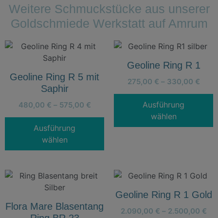
Weitere Schmuckstücke aus unserer
Goldschmiede Werkstatt auf Amrum
Geoline Ring R 1
Geoline Ring R 5 mit
275,00
€
–
330,00
€
Saphir
Ausführung
480,00
€
–
575,00
€
wählen
Ausführung
wählen
Geoline Ring R 1 Gold
Flora Mare Blasentang
2.090,00
€
–
2.500,00
€
Ring BR 23