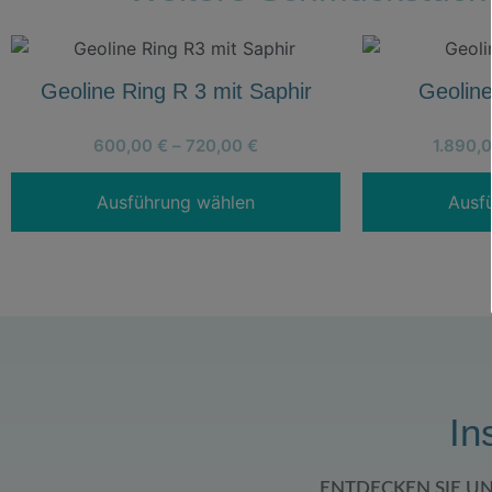
Geoline Ring R 3 mit Saphir
Geoline
600,00
€
–
720,00
€
1.890,
Ausführung wählen
Ausf
In
ENTDECKEN SIE U