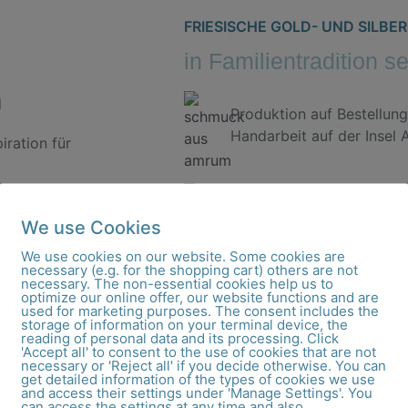
FRIESISCHE GOLD- UND SILB
in Familientradition s
d
Produktion auf Bestellung
Handarbeit auf der Insel
iration für
Gratis Versand ab 300,00
We use Cookies
We use cookies on our website. Some cookies are
necessary (e.g. for the shopping cart) others are not
Plastikfreier & klimaneutr
necessary. The non-essential cookies help us to
optimize our online offer, our website functions and are
used for marketing purposes. The consent includes the
storage of information on your terminal device, the
reading of personal data and its processing. Click
'Accept all' to consent to the use of cookies that are not
necessary or 'Reject all' if you decide otherwise. You can
get detailed information of the types of cookies we use
e aus unserer Goldschmiede We
and access their settings under 'Manage Settings'. You
can access the settings at any time and also