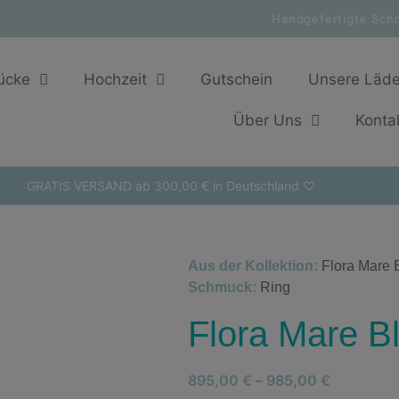
Handgefertigte Sch
ücke
Hochzeit
Gutschein
Unsere Läd
Über Uns
Konta
GRATIS VERSAND ab 300,00 € in Deutschland ♡
Aus der Kollektion:
Flora Mare 
Schmuck:
Ring
Flora Mare B
895,00
€
–
985,00
€