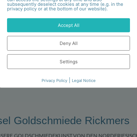
subsequently deselect cookies at any time (e.g. in the
privacy policy or at the bottom of our website).
 Ring R 5 Gold
Geoline Ring R 4 mit Aqua
Accept All
00
€
–
2.270,00
€
575,00
€
–
690,00
€
Deny All
ührung wählen
Ausführung wählen
Settings
|
Privacy Policy
Legal Notice
sel Goldschmiede Rickmers
NSERE GOLDSCHMIEDEKUNST VON DEN NORDFRIESISC