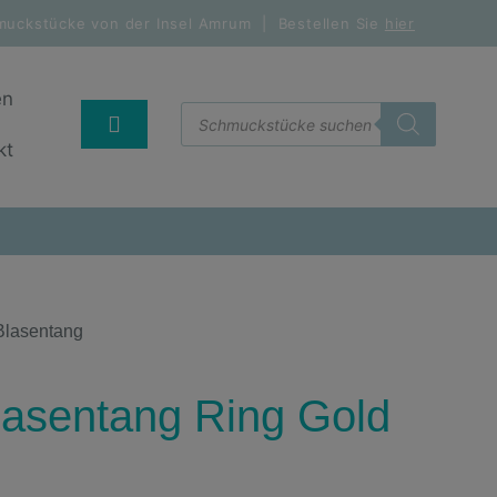
muckstücke von der Insel Amrum | Bestellen Sie
hier
en
kt
Blasentang
lasentang Ring Gold