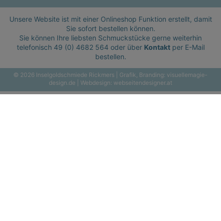
Unsere Website ist mit einer Onlineshop Funktion erstellt, damit
Sie sofort bestellen können.
Sie können Ihre liebsten Schmuckstücke gerne weiterhin
telefonisch
49 (0) 4682 564
oder über
Kontakt
per E-Mail
bestellen.
© 2026 Inselgoldschmiede Rickmers | Grafik, Branding:
visuellemagie-
design.de
| Webdesign:
webseitendesigner.at