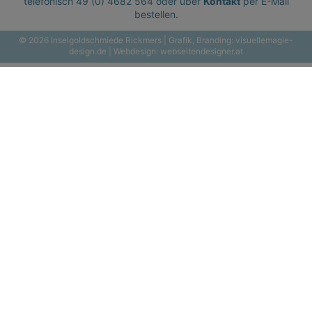
telefonisch
49 (0) 4682 564
oder über
Kontakt
per E-Mail
bestellen.
© 2026 Inselgoldschmiede Rickmers | Grafik, Branding:
visuellemagie-
design.de
| Webdesign:
webseitendesigner.at