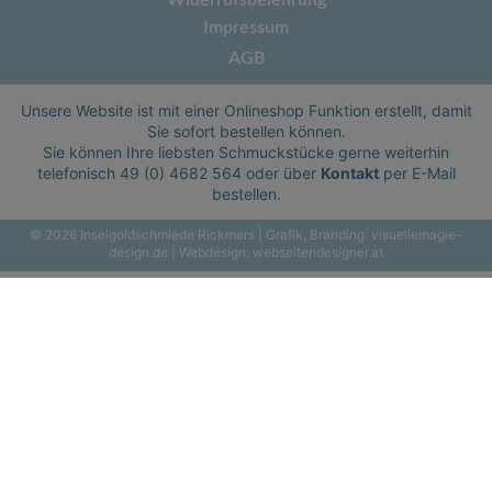
Impressum
AGB
Unsere Website ist mit einer Onlineshop Funktion erstellt, damit
Sie sofort bestellen können.
Sie können Ihre liebsten Schmuckstücke gerne weiterhin
telefonisch
49 (0) 4682 564
oder über
Kontakt
per E-Mail
bestellen.
© 2026 Inselgoldschmiede Rickmers | Grafik, Branding:
visuellemagie-
design.de
| Webdesign:
webseitendesigner.at