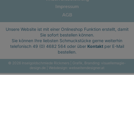
Impressum
AGB
Unsere Website ist mit einer Onlineshop Funktion erstellt, damit
Sie sofort bestellen können.
Sie können Ihre liebsten Schmuckstücke gerne weiterhin
telefonisch
49 (0) 4682 564
oder über
Kontakt
per E-Mail
bestellen.
© 2026 Inselgoldschmiede Rickmers | Grafik, Branding:
visuellemagie-
design.de
| Webdesign:
webseitendesigner.at