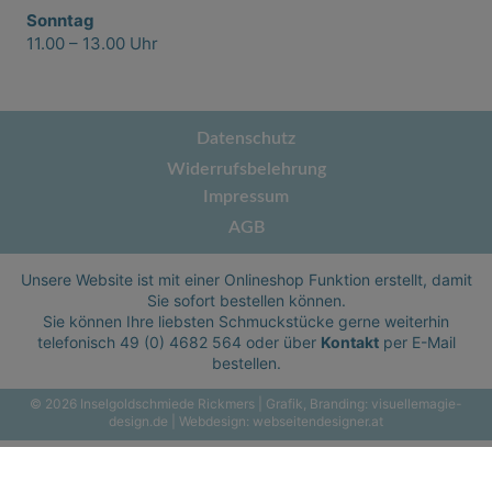
Sonntag
11.00 – 13.00 Uhr
Datenschutz
Widerrufsbelehrung
Impressum
AGB
Unsere Website ist mit einer Onlineshop Funktion erstellt, damit
Sie sofort bestellen können.
Sie können Ihre liebsten Schmuckstücke gerne weiterhin
telefonisch
49 (0) 4682 564
oder über
Kontakt
per E-Mail
bestellen.
© 2026 Inselgoldschmiede Rickmers | Grafik, Branding:
visuellemagie-
design.de
| Webdesign:
webseitendesigner.at