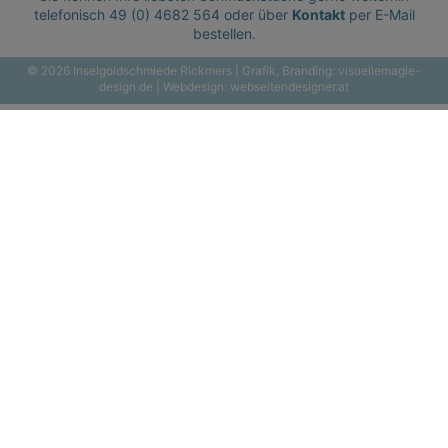
telefonisch
49 (0) 4682 564
oder über
Kontakt
per E-Mail
bestellen.
© 2026 Inselgoldschmiede Rickmers | Grafik, Branding:
visuellemagie-
design.de
| Webdesign:
webseitendesigner.at