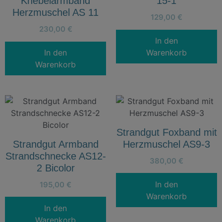
Knebelarmband
15-1
Herzmuschel AS 11
129,00
€
230,00
€
In den
In den
Warenkorb
Warenkorb
Strandgut Foxband mit
Strandgut Armband
Herzmuschel AS9-3
Strandschnecke AS12-
380,00
€
2 Bicolor
In den
195,00
€
Warenkorb
In den
Warenkorb