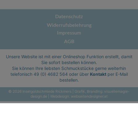
Datenschutz
Widerrufsbelehrung
Impressum
AGB
Unsere Website ist mit einer Onlineshop Funktion erstellt, damit
Sie sofort bestellen können.
Sie können Ihre liebsten Schmuckstücke gerne weiterhin
telefonisch
49 (0) 4682 564
oder über
Kontakt
per E-Mail
bestellen.
© 2026 Inselgoldschmiede Rickmers | Grafik, Branding:
visuellemagie-
design.de
| Webdesign:
webseitendesigner.at