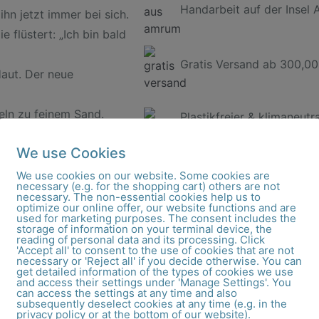
Handarbeit auf der Insel
ihn jetzt immer bei sich.
e flüstert: „Ich bin bald
Gratis Versand ab 300,00
Haut. Der neue
eln zu feinem Sand.
Plastikfreier & klimaneutr
muckstück und
We use Cookies
We use cookies on our website. Some cookies are
necessary (e.g. for the shopping cart) others are not
necessary. The non-essential cookies help us to
optimize our online offer, our website functions and are
used for marketing purposes. The consent includes the
storage of information on your terminal device, the
reading of personal data and its processing. Click
'Accept all' to consent to the use of cookies that are not
e aus unserer Goldschmiede We
necessary or 'Reject all' if you decide otherwise. You can
get detailed information of the types of cookies we use
and access their settings under 'Manage Settings'. You
can access the settings at any time and also
subsequently deselect cookies at any time (e.g. in the
privacy policy or at the bottom of our website).