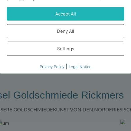
große Tonne TO 1
Flora Mare Kriechweid
Anhänger
Accept All
00
€
–
254,00
€
80,00
€
Deny All
ührung wählen
In den Warenkorb
Settings
|
Privacy Policy
Legal Notice
sel Goldschmiede Rickmers
NSERE GOLDSCHMIEDEKUNST VON DEN NORDFRIESISC