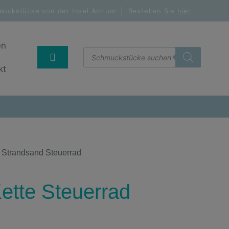
muckstücke von der Insel Amrum | Bestellen Sie
hier
en
kt
,
Strandsand Steuerrad
ette Steuerrad