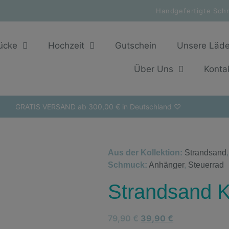
Handgefertigte Sch
ücke
Hochzeit
Gutschein
Unsere Läd
Über Uns
Konta
GRATIS VERSAND ab 300,00 € in Deutschland ♡
Aus der Kollektion:
Strandsand
Schmuck:
Anhänger
,
Steuerrad
Strandsand K
79,90
€
39,90
€