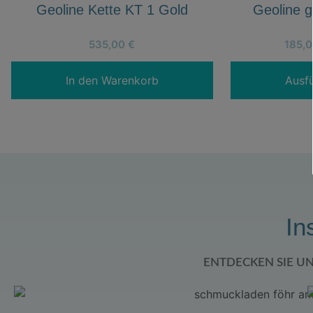
Geoline Kette KT 1 Gold
Geoline 
535,00
€
185,
In den Warenkorb
Ausf
In
ENTDECKEN SIE U