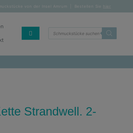
muckstücke von der Insel Amrum | Bestellen Sie
hier
en
kt
tte Strandwell. 2-