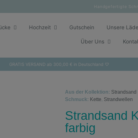
Handgefertigte Sch
ücke
Hochzeit
Gutschein
Unsere Läd
Über Uns
Konta
GRATIS VERSAND ab 300,00 € in Deutschland ♡
Aus der Kollektion:
Strandsand
Schmuck:
Kette
,
Strandwellen
Strandsand Ke
farbig