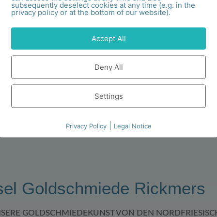
subsequently deselect cookies at any time (e.g. in the
privacy policy or at the bottom of our website).
Kette KT 1 Gold
Geoline Kette KT 2 Go
Accept All
535,00
€
725,00
€
Deny All
en Warenkorb
In den Warenkorb
Settings
|
Privacy Policy
Legal Notice
sel Goldschmiede Rickmers
NSERE GOLDSCHMIEDEKUNST VON DEN NORDFRIESISC