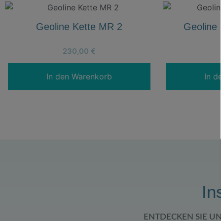
Geoline Kette MR 2
Geoline 
230,00
€
In den Warenkorb
In d
In
ENTDECKEN SIE U