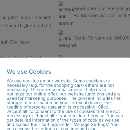
Produktion auf Bestellung
Handarbeit auf der Insel
ihn jetzt immer bei sich.
e flüstert: „Ich bin bald
Gratis Versand ab 300,00
Haut. Der neue
eln zu feinem Sand.
Plastikfreier & klimaneutr
muckstück und
We use Cookies
We use cookies on our website. Some cookies are
necessary (e.g. for the shopping cart) others are not
necessary. The non-essential cookies help us to
optimize our online offer, our website functions and are
used for marketing purposes. The consent includes the
storage of information on your terminal device, the
reading of personal data and its processing. Click
'Accept all' to consent to the use of cookies that are not
necessary or 'Reject all' if you decide otherwise. You can
e aus unserer Goldschmiede We
get detailed information of the types of cookies we use
and access their settings under 'Manage Settings'. You
can access the settings at any time and also