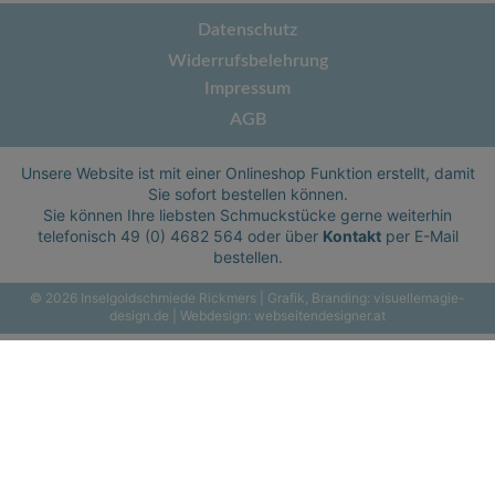
Datenschutz
Widerrufsbelehrung
Impressum
AGB
Unsere Website ist mit einer Onlineshop Funktion erstellt, damit
Sie sofort bestellen können.
Sie können Ihre liebsten Schmuckstücke gerne weiterhin
telefonisch
49 (0) 4682 564
oder über
Kontakt
per E-Mail
bestellen.
© 2026 Inselgoldschmiede Rickmers | Grafik, Branding:
visuellemagie-
design.de
| Webdesign:
webseitendesigner.at