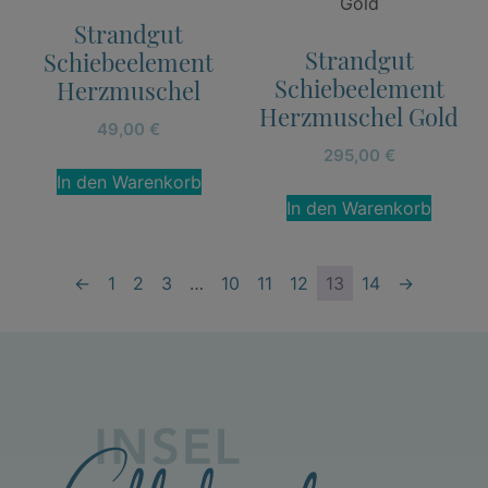
Strandgut
Strandgut
Schiebeelement
Schiebeelement
Herzmuschel
Herzmuschel Gold
49,00
€
295,00
€
In den Warenkorb
In den Warenkorb
←
1
2
3
…
10
11
12
13
14
→