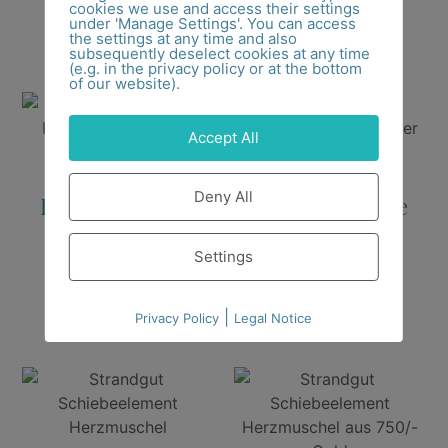
cookies we use and access their settings
under 'Manage Settings'. You can access
the settings at any time and also
Ausführung wählen
Ausführung wählen
subsequently deselect cookies at any time
(e.g. in the privacy policy or at the bottom
of our website).
Accept All
Strandgut
Strandgut
Deny All
Rundankerkette
Rundankerkette
fein
stärker
Settings
46,00
€
–
89,00
€
49,00
€
–
109,00
€
Ausführung wählen
Ausführung wählen
|
Privacy Policy
Legal Notice