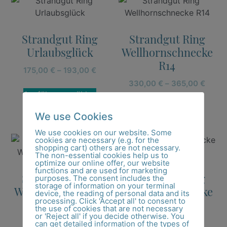
Strandgut Ring
Strandgut Ring
Urlaubsglück
Wellhornschnecke
R14
175,00
€
–
193,00
€
330,00
€
–
365,00
€
Ausführung wählen
Ausführung wählen
We use Cookies
We use cookies on our website. Some
cookies are necessary (e.g. for the
shopping cart) others are not necessary.
The non-essential cookies help us to
optimize our online offer, our website
functions and are used for marketing
Strandgut Ring
Strandgut Ring
purposes. The consent includes the
storage of information on your terminal
Wellhornschnecke
Wellhornschnecke
device, the reading of personal data and its
processing. Click 'Accept all' to consent to
R18
R18 Bicolor
the use of cookies that are not necessary
or 'Reject all' if you decide otherwise. You
110,00
€
–
120,00
€
315,00
€
–
345,00
€
can get detailed information of the types of