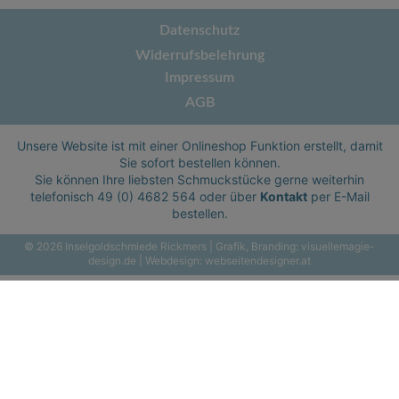
Datenschutz
Widerrufsbelehrung
Impressum
AGB
Unsere Website ist mit einer Onlineshop Funktion erstellt, damit
Sie sofort bestellen können.
Sie können Ihre liebsten Schmuckstücke gerne weiterhin
telefonisch
49 (0) 4682 564
oder über
Kontakt
per E-Mail
bestellen.
© 2026 Inselgoldschmiede Rickmers | Grafik, Branding:
visuellemagie-
design.de
| Webdesign:
webseitendesigner.at