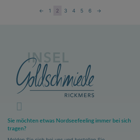
←
1
2
3
4
5
6
→
Sie möchten etwas Nordseefeeling immer bei sich
tragen?
Melden Sie sich bei uns und bestellen Sie