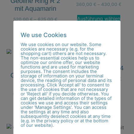
Geoline Ring R 2
360,00
€
–
430,00
€
mit Aquamarin
Ausführung wählen
520,00
€
–
625,00
€
Ausführung wählen
We use Cookies
We use cookies on our website. Some
cookies are necessary (e.g. for the
shopping cart) others are not necessary.
The non-essential cookies help us to
optimize our online offer, our website
functions and are used for marketing
Geoline Ring R 4
purposes. The consent includes the
Geoline Ring R 3
storage of information on your terminal
360,00
€
–
430,00
€
device, the reading of personal data and its
mit Saphir
processing. Click 'Accept all' to consent to
the use of cookies that are not necessary
Ausführung wählen
or 'Reject all' if you decide otherwise. You
600,00
€
–
720,00
€
can get detailed information of the types of
cookies we use and access their settings
under 'Manage Settings'. You can access
Ausführung wählen
the settings at any time and also
subsequently deselect cookies at any time
(e.g. in the privacy policy or at the bottom
of our website).